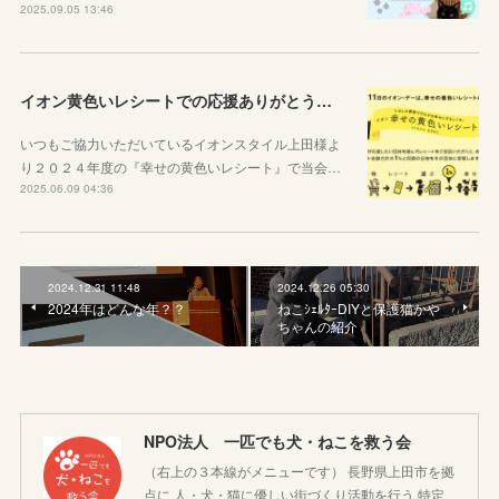
2025.09.05 13:46
イオン黄色いレシートでの応援ありがとうございました
いつもご協力いただいているイオンスタイル上田様よ
り２０２４年度の『幸せの黄色いレシート』で当会…
2025.06.09 04:36
2024.12.31 11:48
2024.12.26 05:30
2024年はどんな年？？
ねこｼｪﾙﾀｰDIYと保護猫かや
ちゃんの紹介
NPO法人 一匹でも犬・ねこを救う会
（右上の３本線がメニューです） 長野県上田市を拠
点に 人・犬・猫に優しい街づくり活動を行う 特定