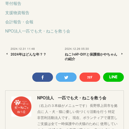
寄付報告
支援物資報告
会計報告・会報
NPO法人一匹でも犬・ねこを救う会
2024.12.31 11:48
2024.12.26 05:30
2024年はどんな年？？
ねこｼｪﾙﾀｰDIYと保護猫かやちゃん
の紹介
NPO法人 一匹でも犬・ねこを救う会
（右上の３本線がメニューです） 長野県上田市を拠
点に 人・犬・猫に優しい街づくり活動を行う 特定
非営利活動法人です。 現在、ボランティアで運営し
ご支援は全て一時保護中の犬猫のために 使用してい