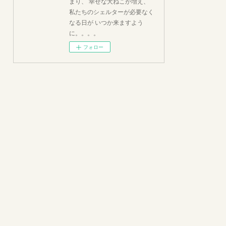
まり、 幸せな犬ねこが増え、
私たちのシェルターが必要なく
なる日が いつか来ますよう
に。。。。
フォロー