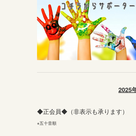
202
◆正会員◆（非表示も承ります）
※五十音順