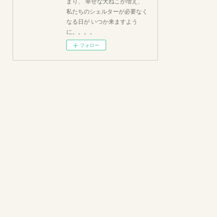
まり、 幸せな犬ねこが増え、
私たちのシェルターが必要なく
なる日が いつか来ますよう
に。。。。
フォロー