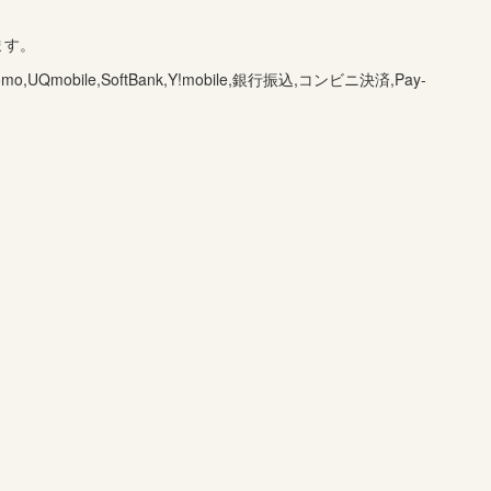
ます。
UQmobile,SoftBank,Y!mobile,銀行振込,コンビニ決済,Pay-