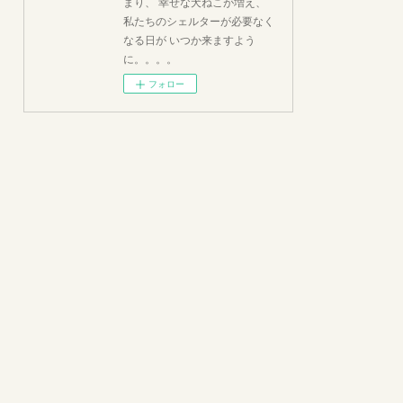
まり、 幸せな犬ねこが増え、
私たちのシェルターが必要なく
なる日が いつか来ますよう
に。。。。
フォロー