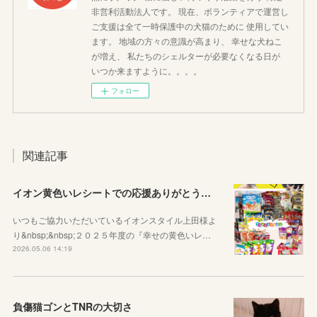
非営利活動法人です。 現在、ボランティアで運営し
ご支援は全て一時保護中の犬猫のために 使用してい
ます。 地域の方々の意識が高まり、 幸せな犬ねこ
が増え、 私たちのシェルターが必要なくなる日が
いつか来ますように。。。。
フォロー
関連記事
イオン黄色いレシートでの応援ありがとうございました
いつもご協力いただいているイオンスタイル上田様よ
り&nbsp;&nbsp;２０２５年度の『幸せの黄色いレ…
2026.05.06 14:19
負傷猫ゴンとTNRの大切さ