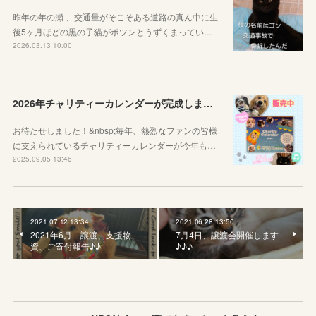
昨年の年の瀬 、交通量がそこそある道路の真ん中に生
後5ヶ月ほどの黒の子猫がポツンとうずくまってい…
2026.03.13 10:00
2026年チャリティーカレンダーが完成しました！
お待たせしました！&nbsp;毎年、熱烈なファンの皆様
に支えられているチャリティーカレンダーが今年も…
2025.09.05 13:46
2021.07.12 13:34
2021.06.28 13:50
2021年6月 譲渡、支援物
7月4日、譲渡会開催します
資、ご寄付報告♪♪
♪♪♪