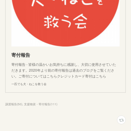
寄付報告
寄付報告 - 皆様の温かいお気持ちに感謝し、大切に使用させていた
だきます。2020年より前の寄付報告は過去のブログをご覧くださ
い。ご寄付についてはこちらクレジットカード寄付はこちら
一匹でも犬・ねこを救う会
譲渡報告
(
50
)
支援物資・寄付報告
(
111
)