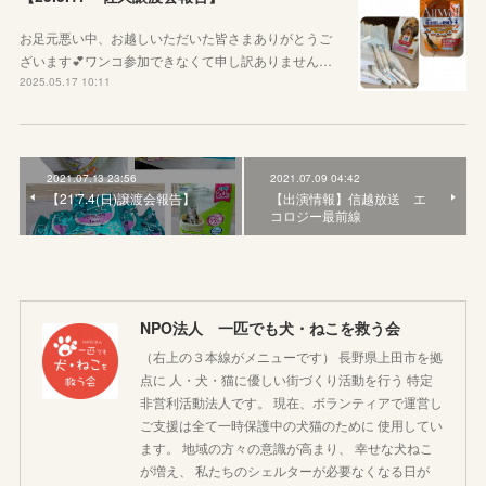
お足元悪い中、お越しいただいた皆さまありがとうご
ざいます💕ワンコ参加できなくて申し訳ありません…
2025.05.17 10:11
2021.07.13 23:56
2021.07.09 04:42
【21'7.4(日)譲渡会報告】
【出演情報】信越放送 エ
コロジー最前線
NPO法人 一匹でも犬・ねこを救う会
（右上の３本線がメニューです） 長野県上田市を拠
点に 人・犬・猫に優しい街づくり活動を行う 特定
非営利活動法人です。 現在、ボランティアで運営し
ご支援は全て一時保護中の犬猫のために 使用してい
ます。 地域の方々の意識が高まり、 幸せな犬ねこ
が増え、 私たちのシェルターが必要なくなる日が