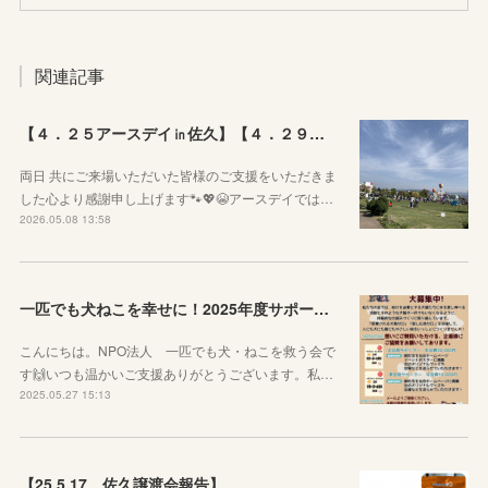
関連記事
【４．２５アースデイ㏌佐久】【４．２９ぷちっとおいでよマルシェVol.3】のご報告
両日 共にご来場いただいた皆様のご支援をいただきま
した心より感謝申し上げます🐾💖😭アースデイでは…
2026.05.08 13:58
一匹でも犬ねこを幸せに！2025年度サポーター企業様を募集しています！
こんにちは。NPO法人 一匹でも犬・ねこを救う会で
す🙌いつも温かいご支援ありがとうございます。私…
2025.05.27 15:13
【25.5.17 佐久譲渡会報告】