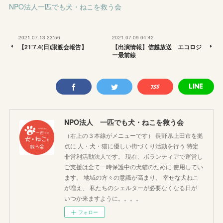
NPO法人一匹でも犬・ねこを救う会
2021.07.13 23:56
2021.07.09 04:42
【21'7.4(日)譲渡会報告】
【出演情報】信越放送 エコロジ
ー最前線
NPO法人 一匹でも犬・ねこを救う会
（右上の３本線がメニューです） 長野県上田市を拠
点に 人・犬・猫に優しい街づくり活動を行う 特定
非営利活動法人です。 現在、ボランティアで運営し
ご支援は全て一時保護中の犬猫のために 使用してい
ます。 地域の方々の意識が高まり、 幸せな犬ねこ
が増え、 私たちのシェルターが必要なくなる日が
いつか来ますように。。。。
フォロー