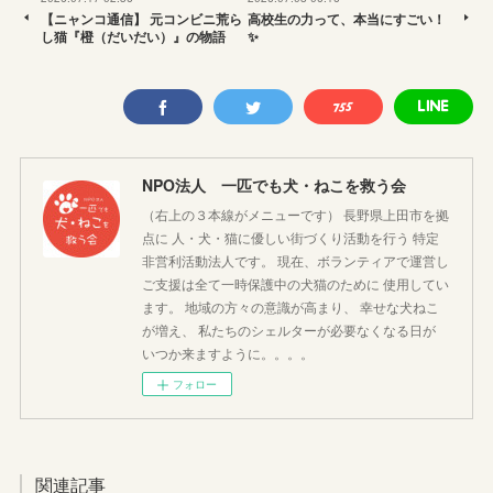
【ニャンコ通信】 元コンビニ荒ら
高校生の力って、本当にすごい！
し猫『橙（だいだい）』の物語
✨
NPO法人 一匹でも犬・ねこを救う会
（右上の３本線がメニューです） 長野県上田市を拠
点に 人・犬・猫に優しい街づくり活動を行う 特定
非営利活動法人です。 現在、ボランティアで運営し
ご支援は全て一時保護中の犬猫のために 使用してい
ます。 地域の方々の意識が高まり、 幸せな犬ねこ
が増え、 私たちのシェルターが必要なくなる日が
いつか来ますように。。。。
フォロー
関連記事