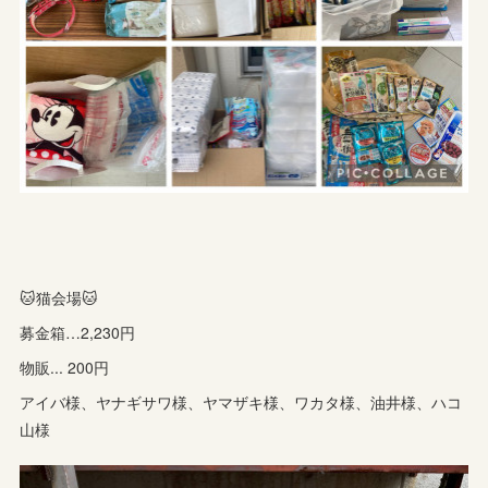
🐱猫会場🐱
募金箱…2,230円
物販... 200円
アイバ様、ヤナギサワ様、ヤマザキ様、ワカタ様、油井様、ハコ
山様