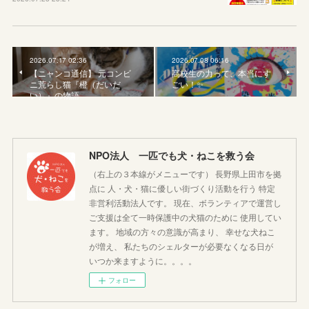
2026.07.17 02:36
2026.07.08 06:16
【ニャンコ通信】 元コンビ
高校生の力って、本当にす
ニ荒らし猫『橙（だいだ
ごい！✨
い）』の物語
NPO法人 一匹でも犬・ねこを救う会
（右上の３本線がメニューです） 長野県上田市を拠
点に 人・犬・猫に優しい街づくり活動を行う 特定
非営利活動法人です。 現在、ボランティアで運営し
ご支援は全て一時保護中の犬猫のために 使用してい
ます。 地域の方々の意識が高まり、 幸せな犬ねこ
が増え、 私たちのシェルターが必要なくなる日が
いつか来ますように。。。。
フォロー