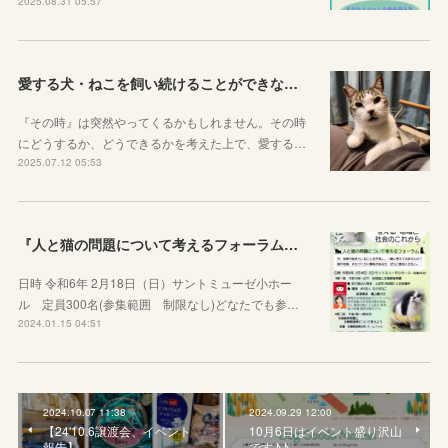
2025.08.31 05:57
愛する犬・ねこを飼い続けることができなくなった『その時』
『その時』は突然やってくるかもしれません。その時
にどうするか、どうできるかを考えた上で、愛する…
2025.07.12 05:53
『人と猫の問題について考えるフォーラム』開催します‼️
日時 令和6年 2月18日（日）サントミューゼ小ホー
ル 定員300名(参集範囲 制限なし)どなたでも参…
2024.01.15 04:51
2024.10.07 11:38
2024.09.29 12:00
【24'10.6譲渡会、イベント
10月6日はイベント盛り沢山
報告】
です♪♪