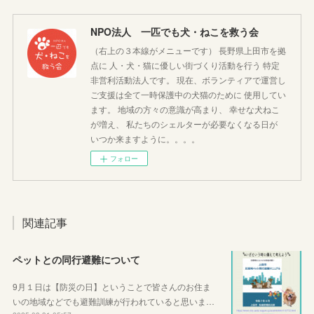
NPO法人 一匹でも犬・ねこを救う会
（右上の３本線がメニューです） 長野県上田市を拠
点に 人・犬・猫に優しい街づくり活動を行う 特定
非営利活動法人です。 現在、ボランティアで運営し
ご支援は全て一時保護中の犬猫のために 使用してい
ます。 地域の方々の意識が高まり、 幸せな犬ねこ
が増え、 私たちのシェルターが必要なくなる日が
いつか来ますように。。。。
フォロー
関連記事
ペットとの同行避難について
9月１日は【防災の日】ということで皆さんのお住ま
いの地域などでも避難訓練が行われていると思いま…