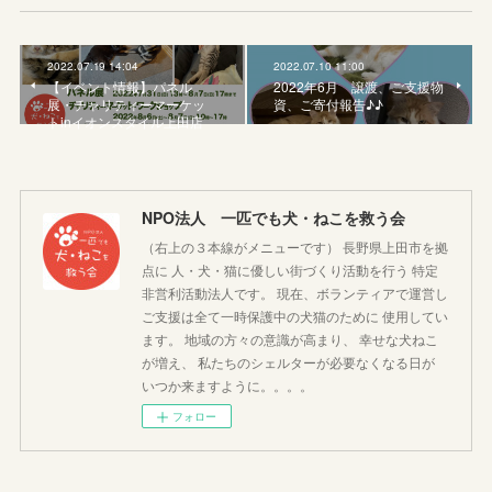
2022.07.19 14:04
2022.07.10 11:00
【イベント情報】パネル
2022年6月 譲渡、ご支援物
展・チャリティーマーケッ
資、ご寄付報告♪♪
トinイオンスタイル上田店
NPO法人 一匹でも犬・ねこを救う会
（右上の３本線がメニューです） 長野県上田市を拠
点に 人・犬・猫に優しい街づくり活動を行う 特定
非営利活動法人です。 現在、ボランティアで運営し
ご支援は全て一時保護中の犬猫のために 使用してい
ます。 地域の方々の意識が高まり、 幸せな犬ねこ
が増え、 私たちのシェルターが必要なくなる日が
いつか来ますように。。。。
フォロー