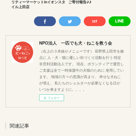
リティーマーケットinイオンスタ
ご寄付報告♪♪
イル上田店
NPO法人 一匹でも犬・ねこを救う会
（右上の３本線がメニューです） 長野県上田市を拠
点に 人・犬・猫に優しい街づくり活動を行う 特定
非営利活動法人です。 現在、ボランティアで運営し
ご支援は全て一時保護中の犬猫のために 使用してい
ます。 地域の方々の意識が高まり、 幸せな犬ねこ
が増え、 私たちのシェルターが必要なくなる日が
いつか来ますように。。。。
フォロー
関連記事