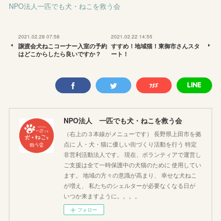
NPO法人一匹でも犬・ねこを救う会
2021.02.28 07:58
2021.02.22 14:55
譲渡会犬ねこコーナー入室の予約
すすめ！地域猫！東御市さんスタ
はどこからしたら良いですか？
ート！
NPO法人 一匹でも犬・ねこを救う会
（右上の３本線がメニューです） 長野県上田市を拠
点に 人・犬・猫に優しい街づくり活動を行う 特定
非営利活動法人です。 現在、ボランティアで運営し
ご支援は全て一時保護中の犬猫のために 使用してい
ます。 地域の方々の意識が高まり、 幸せな犬ねこ
が増え、 私たちのシェルターが必要なくなる日が
いつか来ますように。。。。
フォロー