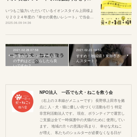
いつもご協力いただいているイオンスタイル上田様よ
り２０２４年度の『幸せの黄色いレシート』で当会…
2025.06.09 04:36
2021.02.28 07:58
2021.02.22 14:55
譲渡会犬ねこコーナー入室
すすめ！地域猫！東御市さ
の予約はどこからしたら良
んスタート！
いですか？
NPO法人 一匹でも犬・ねこを救う会
（右上の３本線がメニューです） 長野県上田市を拠
点に 人・犬・猫に優しい街づくり活動を行う 特定
非営利活動法人です。 現在、ボランティアで運営し
ご支援は全て一時保護中の犬猫のために 使用してい
ます。 地域の方々の意識が高まり、 幸せな犬ねこ
が増え、 私たちのシェルターが必要なくなる日が