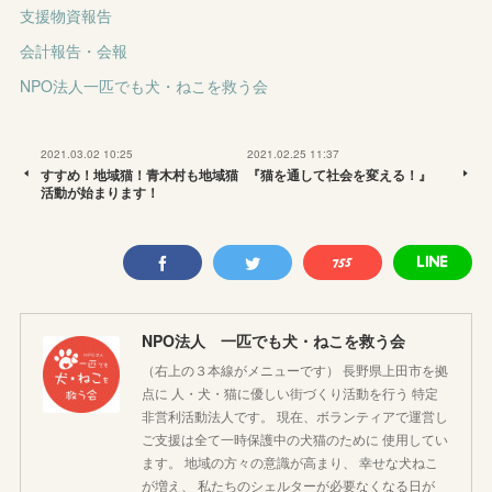
支援物資報告
会計報告・会報
NPO法人一匹でも犬・ねこを救う会
2021.03.02 10:25
2021.02.25 11:37
すすめ！地域猫！青木村も地域猫
『猫を通して社会を変える！』
活動が始まります！
NPO法人 一匹でも犬・ねこを救う会
（右上の３本線がメニューです） 長野県上田市を拠
点に 人・犬・猫に優しい街づくり活動を行う 特定
非営利活動法人です。 現在、ボランティアで運営し
ご支援は全て一時保護中の犬猫のために 使用してい
ます。 地域の方々の意識が高まり、 幸せな犬ねこ
が増え、 私たちのシェルターが必要なくなる日が