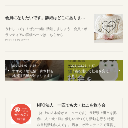
会員になりたいです。詳細はどこにありますか？ ボランティアしたいです。
うれしいです！ぜひ一緒に活動しましょう！会員・ボ
ランティアの詳細ページはこちらから
2021.01.22 07:07
2021.03.02 10:25
2021.02.25 11:37
すすめ！地域猫！青木村も
『猫を通して社会を変え
地域猫活動が始まります！
る！』
NPO法人 一匹でも犬・ねこを救う会
（右上の３本線がメニューです） 長野県上田市を拠
点に 人・犬・猫に優しい街づくり活動を行う 特定
非営利活動法人です。 現在、ボランティアで運営し