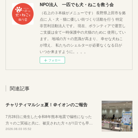
NPO法人 一匹でも犬・ねこを救う会
（右上の３本線がメニューです） 長野県上田市を拠
点に 人・犬・猫に優しい街づくり活動を行う 特定
非営利活動法人です。 現在、ボランティアで運営し
ご支援は全て一時保護中の犬猫のために 使用してい
ます。 地域の方々の意識が高まり、 幸せな犬ねこ
が増え、 私たちのシェルターが必要なくなる日が
いつか来ますように。。。。
フォロー
関連記事
チャリティマルシェ夏！＠イオンのご報告
7月28日に発生した令和8年熊本地震で犠牲になった
方々のご冥福と共に、被災された方々が1日でも早…
2026.08.03 05:52