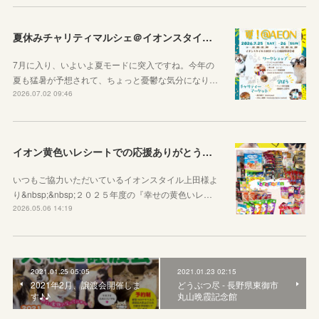
夏休みチャリティマルシェ＠イオンスタイル上田のご案内
7月に入り、いよいよ夏モードに突入ですね。今年の
夏も猛暑が予想されて、ちょっと憂鬱な気分になり…
2026.07.02 09:46
イオン黄色いレシートでの応援ありがとうございました
いつもご協力いただいているイオンスタイル上田様よ
り&nbsp;&nbsp;２０２５年度の『幸せの黄色いレ…
2026.05.06 14:19
2021.01.25 05:05
2021.01.23 02:15
2021年2月、譲渡会開催しま
どうぶつ尽 - 長野県東御市
す♪♪
丸山晩霞記念館