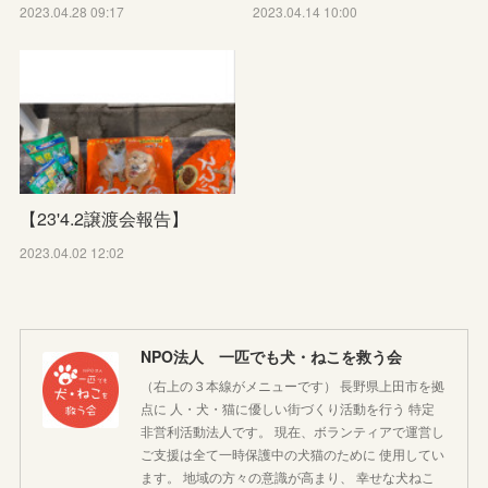
2023.04.28 09:17
2023.04.14 10:00
【23'4.2譲渡会報告】
2023.04.02 12:02
NPO法人 一匹でも犬・ねこを救う会
（右上の３本線がメニューです） 長野県上田市を拠
点に 人・犬・猫に優しい街づくり活動を行う 特定
非営利活動法人です。 現在、ボランティアで運営し
ご支援は全て一時保護中の犬猫のために 使用してい
ます。 地域の方々の意識が高まり、 幸せな犬ねこ