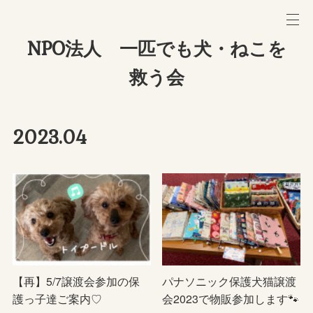
NPO法人 一匹でも犬・ねこを
救う会
2023
.
04
【再】5/7譲渡会参加の保
パナソニック保護犬猫譲渡
護っ子達ご案内♡
会2023で物販参加します🐾