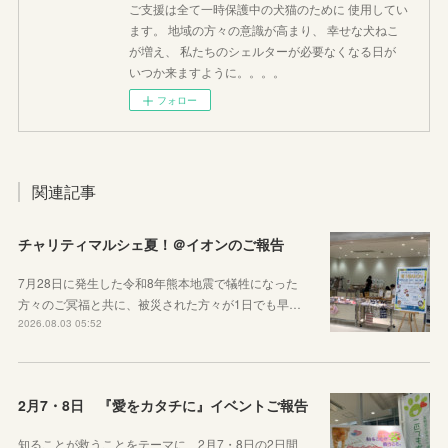
ご支援は全て一時保護中の犬猫のために 使用してい
ます。 地域の方々の意識が高まり、 幸せな犬ねこ
が増え、 私たちのシェルターが必要なくなる日が
いつか来ますように。。。。
フォロー
関連記事
チャリティマルシェ夏！＠イオンのご報告
7月28日に発生した令和8年熊本地震で犠牲になった
方々のご冥福と共に、被災された方々が1日でも早…
2026.08.03 05:52
2月7・8日 『愛をカタチに』イベントご報告
知ることが救うことをテーマに、2月7・8日の2日間