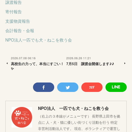
譲渡報告
寄付報告
支援物資報告
会計報告・会報
NPO法人一匹でも犬・ねこを救う会
2026.07.08 06:16
2026.06.26 11:21
高校生の力って、本当にすごい！
7月5日 譲渡会開催します♪♪
✨
NPO法人 一匹でも犬・ねこを救う会
（右上の３本線がメニューです） 長野県上田市を拠
点に 人・犬・猫に優しい街づくり活動を行う 特定
非営利活動法人です。 現在、ボランティアで運営し