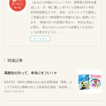
（右上の３本線がメニューです） 長野県上田市を拠
点に 人・犬・猫に優しい街づくり活動を行う 特定
非営利活動法人です。 現在、ボランティアで運営し
ご支援は全て一時保護中の犬猫のために 使用してい
ます。 地域の方々の意識が高まり、 幸せな犬ねこ
が増え、 私たちのシェルターが必要なくなる日が
いつか来ますように。。。。
フォロー
関連記事
高校生の力って、本当にすごい！✨
6月27日・28日に開催された佐久長聖高校「聖祭」そ
して7月4日に開催された上田染谷丘高校「染谷祭」…
2026.07.08 06:16