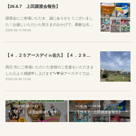
【26.6.7 上田譲渡会報告】
譲渡会にご来場いただき、誠にありがとうございまし
た！お越しいただいた皆さまのおかげで、素敵な出…
2026.06.10 06:08
【４．２５アースデイ㏌佐久】【４．２９ぷちっとおいでよマルシェVol.3】のご報告
両日 共にご来場いただいた皆様のご支援をいただきま
した心より感謝申し上げます🐾💖😭アースデイでは…
2026.05.08 13:58
2026.06.26 11:21
2026.06.10 06:08
7月5日 譲渡会開催します
【26.6.7 上田譲渡会報告】
♪♪