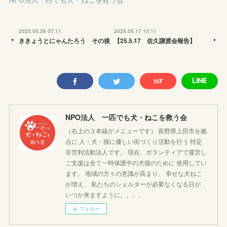
2025.05.26 07:11
2025.05.17 10:11
ききょうとにゃんたろう その後
【25.5.17 佐久譲渡会報告】
NPO法人 一匹でも犬・ねこを救う会
（右上の３本線がメニューです） 長野県上田市を拠
点に 人・犬・猫に優しい街づくり活動を行う 特定
非営利活動法人です。 現在、ボランティアで運営し
ご支援は全て一時保護中の犬猫のために 使用してい
ます。 地域の方々の意識が高まり、 幸せな犬ねこ
が増え、 私たちのシェルターが必要なくなる日が
いつか来ますように。。。。
フォロー