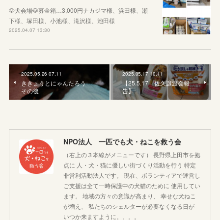
🐶犬会場🐶募金箱…3,000円ナカジマ様、浜田様、瀬
下様、塚田様、小池様、滝沢様、池田様
2025.04.07 13:30
2025.05.26 07:11
2025.05.17 10:11
ききょうとにゃんたろう
【25.5.17 佐久譲渡会報
その後
告】
NPO法人 一匹でも犬・ねこを救う会
（右上の３本線がメニューです） 長野県上田市を拠
点に 人・犬・猫に優しい街づくり活動を行う 特定
非営利活動法人です。 現在、ボランティアで運営し
ご支援は全て一時保護中の犬猫のために 使用してい
ます。 地域の方々の意識が高まり、 幸せな犬ねこ
が増え、 私たちのシェルターが必要なくなる日が
いつか来ますように。。。。