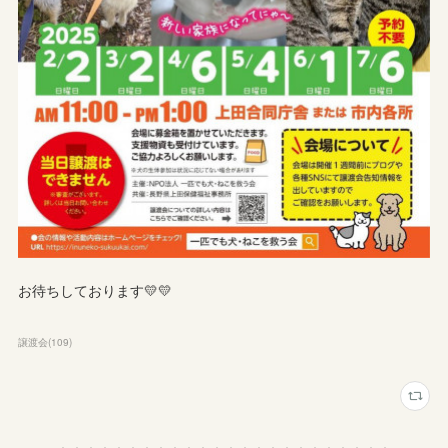
お待ちしております💛💛
譲渡会
(
109
)