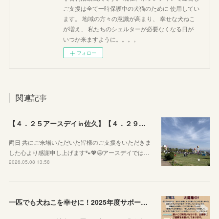
ご支援は全て一時保護中の犬猫のために 使用してい
ます。 地域の方々の意識が高まり、 幸せな犬ねこ
が増え、 私たちのシェルターが必要なくなる日が
いつか来ますように。。。。
フォロー
関連記事
【４．２５アースデイ㏌佐久】【４．２９ぷちっとおいでよマルシェVol.3】のご報告
両日 共にご来場いただいた皆様のご支援をいただきま
した心より感謝申し上げます🐾💖😭アースデイでは…
2026.05.08 13:58
一匹でも犬ねこを幸せに！2025年度サポーター企業様を募集しています！