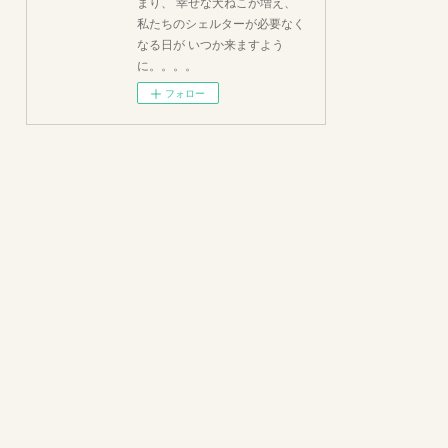
まり、 幸せな犬ねこが増え、
私たちのシェルターが必要なく
なる日が いつか来ますよう
に。。。。
フォロー