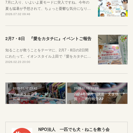
7月に入り、いよいよ夏モードに突入ですね。今年の
夏も猛暑が予想されて、ちょっと憂鬱な気分になり…
2026.07.02 09:46
2月7・8日 『愛をカタチに』イベントご報告
知ることが救うことをテーマに、2月7・8日の2日間
にわたって、イオンスタイル上田で『愛をカタチに…
2026.02.23 20:00
2025.01.17 23:42
2025.01.13 11:23
フェスタ出店者のご紹介
2024年12月 譲渡・支援物
前編
資・ご寄付報告♪♪
NPO法人 一匹でも犬・ねこを救う会