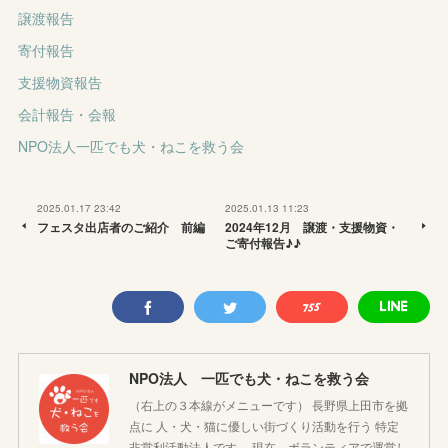
譲渡報告
寄付報告
支援物資報告
会計報告・会報
NPO法人一匹でも犬・ねこを救う会
2025.01.17 23:42
2025.01.13 11:23
フェスタ出店者のご紹介 前編
2024年12月 譲渡・支援物資・
ご寄付報告♪♪
NPO法人 一匹でも犬・ねこを救う会
（右上の３本線がメニューです） 長野県上田市を拠
点に 人・犬・猫に優しい街づくり活動を行う 特定
非営利活動法人です。 現在、ボランティアで運営し