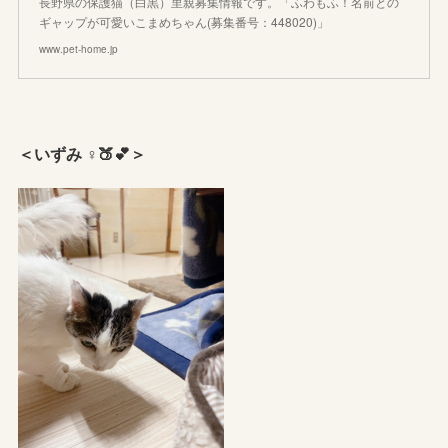
長野県の保護猫（白黒）里親募集情報です。「ふわもふ！名前との
ギャップが可愛いこまめちゃん(募集番号：448020)」
www.pet-home.jp
＜いずみ︎︎ ♀🍑︎💕︎＞