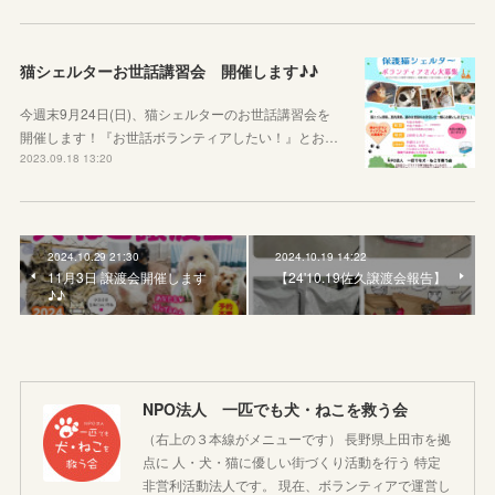
猫シェルターお世話講習会 開催します♪♪
今週末9月24日(日)、猫シェルターのお世話講習会を
開催します！『お世話ボランティアしたい！』とお…
2023.09.18 13:20
2024.10.29 21:30
2024.10.19 14:22
11月3日 譲渡会開催します
【24'10.19佐久譲渡会報告】
♪♪
NPO法人 一匹でも犬・ねこを救う会
（右上の３本線がメニューです） 長野県上田市を拠
点に 人・犬・猫に優しい街づくり活動を行う 特定
非営利活動法人です。 現在、ボランティアで運営し