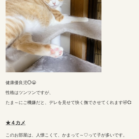
健康優良児💮😁
性格はツンツンですが、
たま～にご機嫌だと、デレを見せて快く撫でさせてくれます🤣💞
★４カメ
このお部屋は、人懐こくて、かまって～♡って子が多いです。