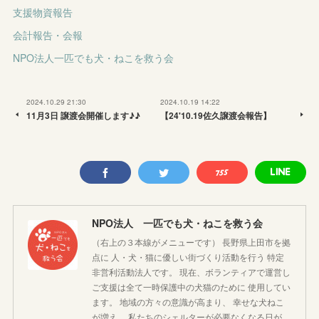
支援物資報告
会計報告・会報
NPO法人一匹でも犬・ねこを救う会
2024.10.29 21:30
2024.10.19 14:22
11月3日 譲渡会開催します♪♪
【24'10.19佐久譲渡会報告】
NPO法人 一匹でも犬・ねこを救う会
（右上の３本線がメニューです） 長野県上田市を拠
点に 人・犬・猫に優しい街づくり活動を行う 特定
非営利活動法人です。 現在、ボランティアで運営し
ご支援は全て一時保護中の犬猫のために 使用してい
ます。 地域の方々の意識が高まり、 幸せな犬ねこ
が増え、 私たちのシェルターが必要なくなる日が