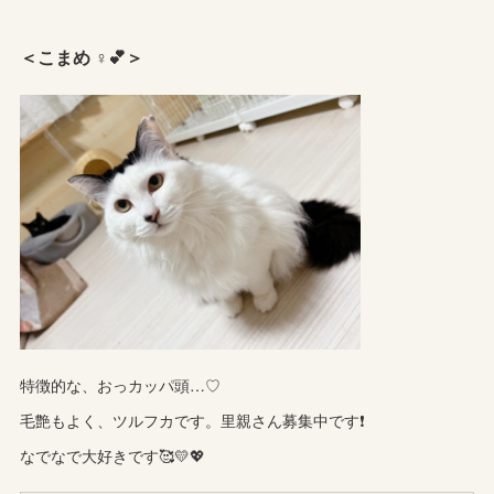
＜こまめ ♀💕＞
特徴的な、おっカッパ頭…♡
毛艶もよく、ツルフカです。里親さん募集中です❗️
なでなで大好きです🥰💛💖