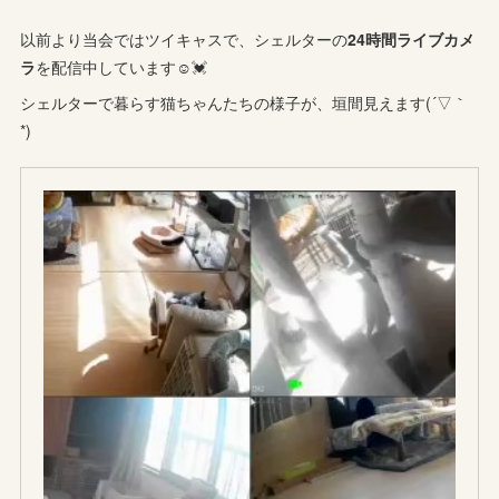
以前より当会ではツイキャスで、シェルターの
24時間ライブカメ
ラ
を配信中しています☺️💓
シェルターで暮らす猫ちゃんたちの様子が、垣間見えます(´▽｀
*)