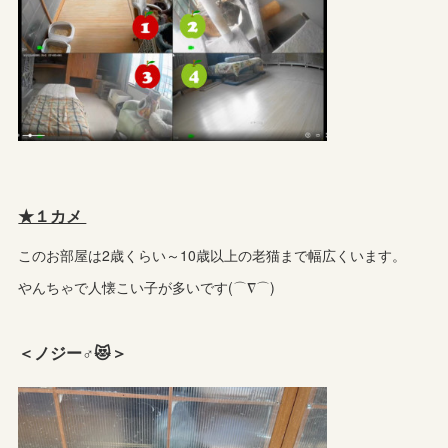
★１カメ
このお部屋は2歳くらい～10歳以上の老猫まで幅広くいます。
やんちゃで人懐こい子が多いです(⌒∇⌒)
＜ノジー♂😻＞