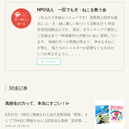
NPO法人 一匹でも犬・ねこを救う会
（右上の３本線がメニューです） 長野県上田市を拠
点に 人・犬・猫に優しい街づくり活動を行う 特定
非営利活動法人です。 現在、ボランティアで運営し
ご支援は全て一時保護中の犬猫のために 使用してい
ます。 地域の方々の意識が高まり、 幸せな犬ねこ
が増え、 私たちのシェルターが必要なくなる日が
いつか来ますように。。。。
フォロー
関連記事
高校生の力って、本当にすごい！✨
6月27日・28日に開催された佐久長聖高校「聖祭」そ
して7月4日に開催された上田染谷丘高校「染谷祭」…
2026.07.08 06:16