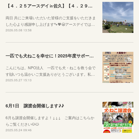
【４．２５アースデイ㏌佐久】【４．２９ぷちっとおいでよマルシェVol.3】のご報告
両日 共にご来場いただいた皆様のご支援をいただきま
した心より感謝申し上げます🐾💖😭アースデイでは…
2026.05.08 13:58
一匹でも犬ねこを幸せに！2025年度サポーター企業様を募集しています！
こんにちは。NPO法人 一匹でも犬・ねこを救う会で
す🙌いつも温かいご支援ありがとうございます。私…
2025.05.27 15:13
6月1日 譲渡会開催します♪♪
6月も譲渡会開催しますよ！↓↓↓ ご案内はこちらか
らご覧ください🐶🐱
2025.05.24 09:46