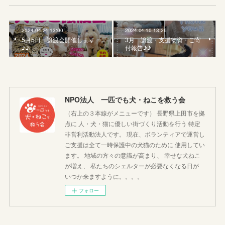
2024.04.24 13:00
2024.04.10 13:26
5月5日 譲渡会開催します
3月 譲渡・支援物資・ご寄
♪♪
付報告♪♪
NPO法人 一匹でも犬・ねこを救う会
（右上の３本線がメニューです） 長野県上田市を拠
点に 人・犬・猫に優しい街づくり活動を行う 特定
非営利活動法人です。 現在、ボランティアで運営し
ご支援は全て一時保護中の犬猫のために 使用してい
ます。 地域の方々の意識が高まり、 幸せな犬ねこ
が増え、 私たちのシェルターが必要なくなる日が
いつか来ますように。。。。
フォロー