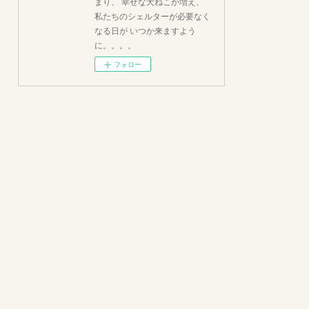
まり、 幸せな犬ねこが増え、
私たちのシェルターが必要なく
なる日が いつか来ますよう
に。。。。
フォロー