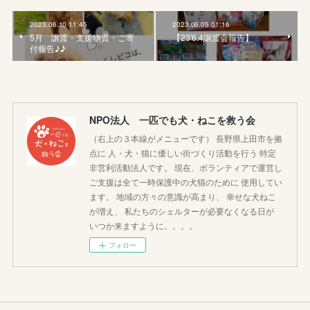
2023.06.10 11:45
2023.06.05 01:16
5月 譲渡・支援物資・ご寄
【23'6.4譲渡会報告】
付報告♪♪
NPO法人 一匹でも犬・ねこを救う会
（右上の３本線がメニューです） 長野県上田市を拠
点に 人・犬・猫に優しい街づくり活動を行う 特定
非営利活動法人です。 現在、ボランティアで運営し
ご支援は全て一時保護中の犬猫のために 使用してい
ます。 地域の方々の意識が高まり、 幸せな犬ねこ
が増え、 私たちのシェルターが必要なくなる日が
いつか来ますように。。。。
フォロー