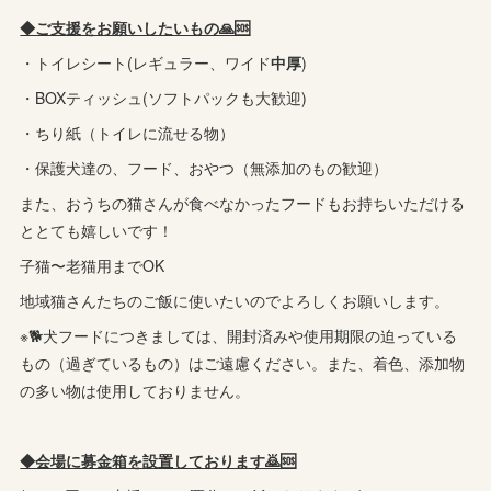
◆ご支援をお願いしたいもの🙏🆘️
・トイレシート(レギュラー、ワイド
中厚
)
・BOXティッシュ(ソフトパックも大歓迎)
・ちり紙（トイレに流せる物）
・保護犬達の、フード、おやつ（無添加のもの歓迎）
また、おうちの猫さんが食べなかったフードもお持ちいただける
ととても嬉しいです！
子猫〜老猫用までOK
地域猫さんたちのご飯に使いたいのでよろしくお願いします。
※🐕犬フードにつきましては、開封済みや使用期限の迫っている
もの（過ぎているもの）はご遠慮ください。また、着色、添加物
の多い物は使用しておりません。
◆会場に募金箱を設置しております🙇🆘️