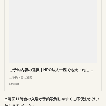
ご予約内容の選択｜NPO法人一匹でも犬・ねこを救う会
ご予約内容の選択
airrsv.net
⚠️毎回11時台の入場が予約殺到しやすくご不便おかけい
たしますm(_ _)m