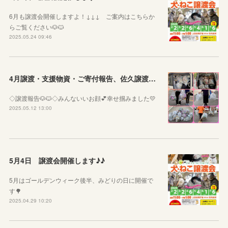
6月も譲渡会開催しますよ！↓↓↓ ご案内はこちらか
らご覧ください🐶🐱
2025.05.24 09:46
4月譲渡・支援物資・ご寄付報告、佐久譲渡会のお知らせ♪♪
◇譲渡報告🐶🐱◇みんないいお顔💕幸せ掴みました💛
2025.05.12 13:00
5月4日 譲渡会開催します♪♪
5月はゴールデンウィーク後半、みどりの日に開催で
す🌳
2025.04.29 10:20