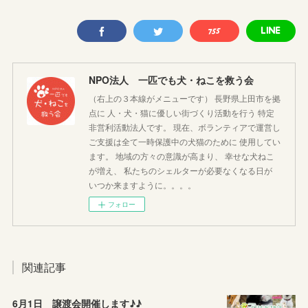
NPO法人 一匹でも犬・ねこを救う会
（右上の３本線がメニューです） 長野県上田市を拠
点に 人・犬・猫に優しい街づくり活動を行う 特定
非営利活動法人です。 現在、ボランティアで運営し
ご支援は全て一時保護中の犬猫のために 使用してい
ます。 地域の方々の意識が高まり、 幸せな犬ねこ
が増え、 私たちのシェルターが必要なくなる日が
いつか来ますように。。。。
フォロー
関連記事
6月1日 譲渡会開催します♪♪