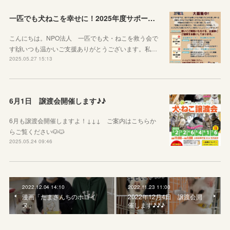
一匹でも犬ねこを幸せに！2025年度サポーター企業様を募集しています！
こんにちは。NPO法人 一匹でも犬・ねこを救う会で
す🙌いつも温かいご支援ありがとうございます。私…
2025.05.27 15:13
6月1日 譲渡会開催します♪♪
6月も譲渡会開催しますよ！↓↓↓ ご案内はこちらか
らご覧ください🐶🐱
2025.05.24 09:46
2022.12.04 14:10
2022.11.23 11:00
漫画「たまさんちのホゴイ
2022年12月4日 譲渡会開
ヌ」
催します♪♪♪