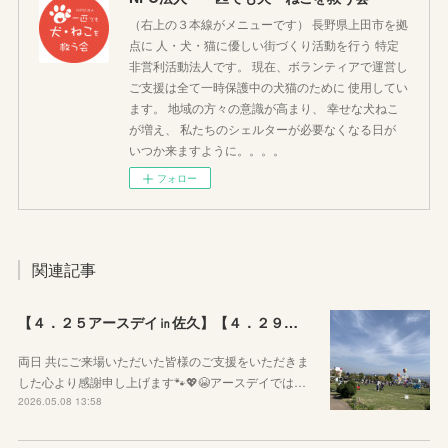
（右上の３本線がメニューです） 長野県上田市を拠
点に 人・犬・猫に優しい街づくり活動を行う 特定
非営利活動法人です。 現在、ボランティアで運営し
ご支援は全て一時保護中の犬猫のために 使用してい
ます。 地域の方々の意識が高まり、 幸せな犬ねこ
が増え、 私たちのシェルターが必要なくなる日が
いつか来ますように。。。。
フォロー
関連記事
【４．２５アースデイ㏌佐久】【４．２９ぷちっとおいでよマルシェVol.3】のご報告
両日 共にご来場いただいた皆様のご支援をいただきま
した心より感謝申し上げます🐾💖😭アースデイでは…
2026.05.08 13:58