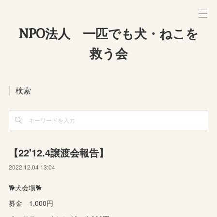
NPO法人 一匹でも犬・ねこを
救う会
検索
【22'12.4譲渡会報告】
2022.12.04 13:04
🐕犬会場🐕
募金 1,000円