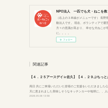
NPO法人 一匹でも犬・ねこを救
（右上の３本線がメニューです） 長野
動法人です。 現在、ボランティアで運営
方々の意識が高まり、 幸せな犬ねこが
に。。。。
フォロー
関連記事
【４．２５アースデイ㏌佐久】【４．２９ぷちっとお
両日 共にご来場いただいた皆様のご支援をいただきました心よ
天に恵まれました美味しそうなキッチンカーや地球に、、人
2026.05.08 13:58