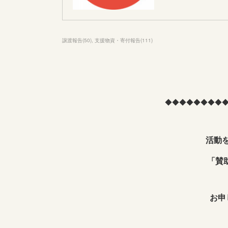
譲渡報告
(
50
)
支援物資・寄付報告
(
111
)
◆◆◆◆◆◆◆◆
活動
「賛
お