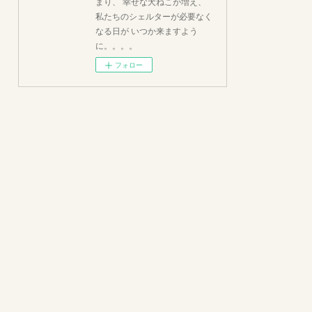
まり、 幸せな犬ねこが増え、
私たちのシェルターが必要なく
なる日が いつか来ますよう
に。。。。
フォロー