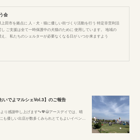
う会
県上田市を拠点に 人・犬・猫に優しい街づくり活動を行う 特定非営利活
し ご支援は全て一時保護中の犬猫のために 使用しています。 地域の
増え、 私たちのシェルターが必要なくなる日が いつか来ますよう
いでよマルシェVol.3】のご報告
り感謝申し上げます🐾💖😭アースデイでは、晴
にも優しい出店が数多くみられとてもよいイベン…