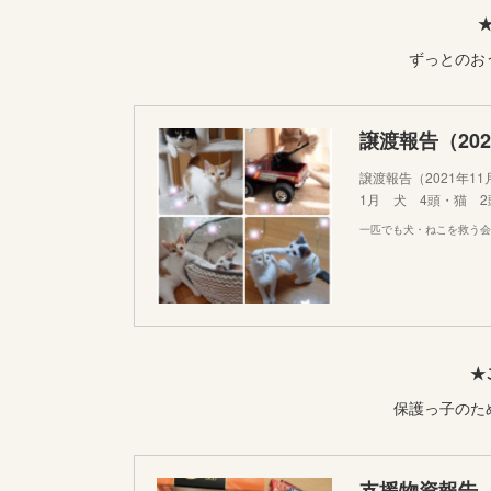
★
ずっとのお
譲渡報告（202
譲渡報告（2021年11
1月 犬 4頭・猫 2
一匹でも犬・ねこを救う会
★
保護っ子のた
支援物資報告