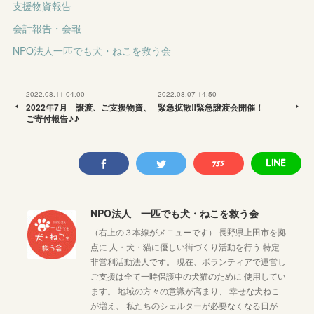
支援物資報告
会計報告・会報
NPO法人一匹でも犬・ねこを救う会
2022.08.11 04:00
2022.08.07 14:50
2022年7月 譲渡、ご支援物資、
緊急拡散‼️緊急譲渡会開催！
ご寄付報告♪♪
NPO法人 一匹でも犬・ねこを救う会
（右上の３本線がメニューです） 長野県上田市を拠
点に 人・犬・猫に優しい街づくり活動を行う 特定
非営利活動法人です。 現在、ボランティアで運営し
ご支援は全て一時保護中の犬猫のために 使用してい
ます。 地域の方々の意識が高まり、 幸せな犬ねこ
が増え、 私たちのシェルターが必要なくなる日が