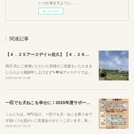
いつか来ますように。。。。
フォロー
関連記事
【４．２５アースデイ㏌佐久】【４．２９ぷちっとおいでよマルシェVol.3】のご報告
両日 共にご来場いただいた皆様のご支援をいただきま
した心より感謝申し上げます🐾💖😭アースデイでは…
2026.05.08 13:58
一匹でも犬ねこを幸せに！2025年度サポーター企業様を募集しています！
こんにちは。NPO法人 一匹でも犬・ねこを救う会で
す🙌いつも温かいご支援ありがとうございます。私…
2025.05.27 15:13