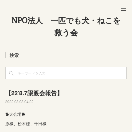
NPO法人 一匹でも犬・ねこを
救う会
検索
【22'8.7譲渡会報告】
2022.08.08 04:22
🐕犬会場🐕
原様、松木様、千田様