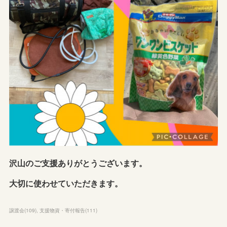
沢山のご支援ありがとうございます。
大切に使わせていただきます。
譲渡会
(
109
)
支援物資・寄付報告
(
111
)