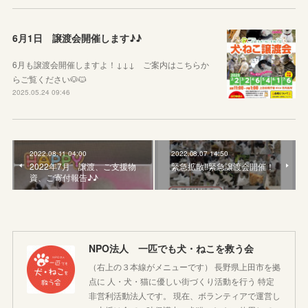
6月1日 譲渡会開催します♪♪
6月も譲渡会開催しますよ！↓↓↓ ご案内はこちらか
らご覧ください🐶🐱
2025.05.24 09:46
2022.08.11 04:00
2022.08.07 14:50
2022年7月 譲渡、ご支援物
緊急拡散‼️緊急譲渡会開催！
資、ご寄付報告♪♪
NPO法人 一匹でも犬・ねこを救う会
（右上の３本線がメニューです） 長野県上田市を拠
点に 人・犬・猫に優しい街づくり活動を行う 特定
非営利活動法人です。 現在、ボランティアで運営し