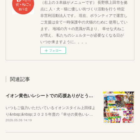
（右上の３本線がメニューです） 長野県上田市を拠
点に 人・犬・猫に優しい街づくり活動を行う 特定
非営利活動法人です。 現在、ボランティアで運営し
ご支援は全て一時保護中の犬猫のために 使用してい
ます。 地域の方々の意識が高まり、 幸せな犬ねこ
が増え、 私たちのシェルターが必要なくなる日が
いつか来ますように。。。。
フォロー
関連記事
イオン黄色いレシートでの応援ありがとうございました
いつもご協力いただいているイオンスタイル上田様よ
り&nbsp;&nbsp;２０２５年度の『幸せの黄色いレ…
2026.05.06 14:19