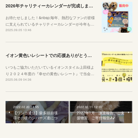
2026年チャリティーカレンダーが完成しました！
お待たせしました！&nbsp;毎年、熱烈なファンの皆様
に支えられているチャリティーカレンダーが今年も…
2025.09.05 13:46
イオン黄色いレシートでの応援ありがとうございました
いつもご協力いただいているイオンスタイル上田様よ
り２０２４年度の『幸せの黄色いレシート』で当会…
2025.06.09 04:36
2022.02.20 14:55
2022.02.11 12:00
【ワンコ通信】柴多頭崩壊
2022年1月 譲渡報告、ご支
④その後のシバーズ達につ
援物資、ご寄付報告♪♪
いて