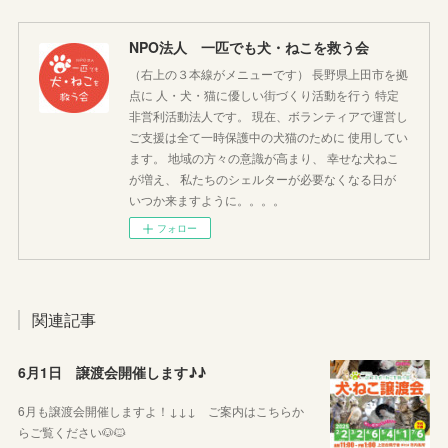
NPO法人 一匹でも犬・ねこを救う会
（右上の３本線がメニューです） 長野県上田市を拠
点に 人・犬・猫に優しい街づくり活動を行う 特定
非営利活動法人です。 現在、ボランティアで運営し
ご支援は全て一時保護中の犬猫のために 使用してい
ます。 地域の方々の意識が高まり、 幸せな犬ねこ
が増え、 私たちのシェルターが必要なくなる日が
いつか来ますように。。。。
フォロー
関連記事
6月1日 譲渡会開催します♪♪
6月も譲渡会開催しますよ！↓↓↓ ご案内はこちらか
らご覧ください🐶🐱