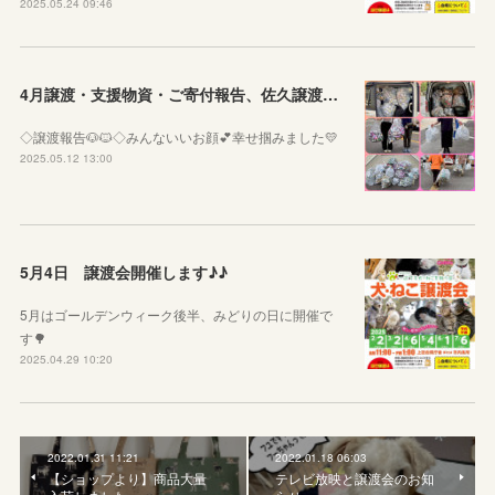
2025.05.24 09:46
4月譲渡・支援物資・ご寄付報告、佐久譲渡会のお知らせ♪♪
◇譲渡報告🐶🐱◇みんないいお顔💕幸せ掴みました💛
2025.05.12 13:00
5月4日 譲渡会開催します♪♪
5月はゴールデンウィーク後半、みどりの日に開催で
す🌳
2025.04.29 10:20
2022.01.31 11:21
2022.01.18 06:03
【ショップより】商品大量
テレビ放映と譲渡会のお知