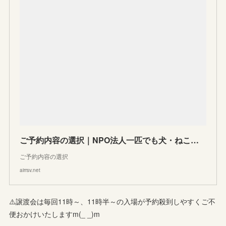
ご予約内容の選択｜NPO法人一匹でも犬・ねこを救う会
ご予約内容の選択
airrsv.net
⚠️譲渡会は毎回11時～、11時半～の入場が予約殺到しやすくご不
便おかけいたしますm(_ _)m