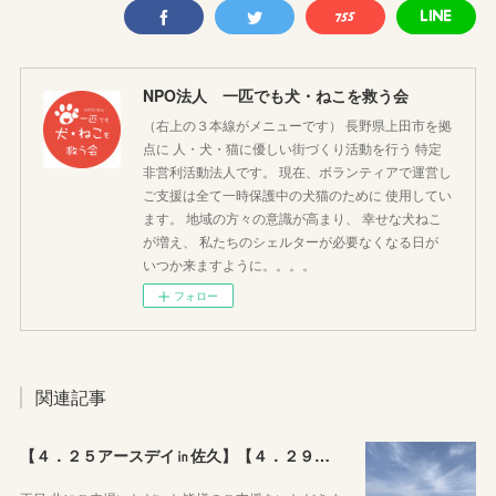
NPO法人 一匹でも犬・ねこを救う会
（右上の３本線がメニューです） 長野県上田市を拠
点に 人・犬・猫に優しい街づくり活動を行う 特定
非営利活動法人です。 現在、ボランティアで運営し
ご支援は全て一時保護中の犬猫のために 使用してい
ます。 地域の方々の意識が高まり、 幸せな犬ねこ
が増え、 私たちのシェルターが必要なくなる日が
いつか来ますように。。。。
フォロー
関連記事
【４．２５アースデイ㏌佐久】【４．２９ぷちっとおいでよマルシェVol.3】のご報告