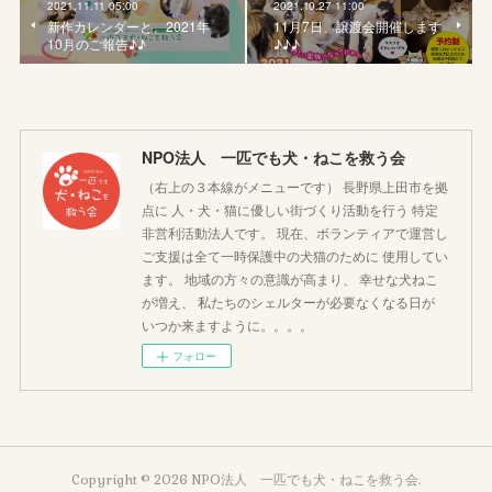
2021.11.11 05:00
2021.10.27 11:00
新作カレンダーと、2021年
11月7日、譲渡会開催します
10月のご報告♪♪
♪♪♪
NPO法人 一匹でも犬・ねこを救う会
（右上の３本線がメニューです） 長野県上田市を拠
点に 人・犬・猫に優しい街づくり活動を行う 特定
非営利活動法人です。 現在、ボランティアで運営し
ご支援は全て一時保護中の犬猫のために 使用してい
ます。 地域の方々の意識が高まり、 幸せな犬ねこ
が増え、 私たちのシェルターが必要なくなる日が
いつか来ますように。。。。
フォロー
Copyright ©
2026
NPO法人 一匹でも犬・ねこを救う会
.