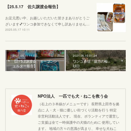
【25.5.17 佐久譲渡会報告】
お足元悪い中、お越しいただいた皆さまありがとうご
ざいます💕ワンコ参加できなくて申し訳ありません…
2025.05.17 10:11
2021.05.11 11:07
2021.05.10 01:24
【21'5.2譲渡会、オープンシ
ワンコ通信『協力の輪』
ェルター報告】
🙌🏻
NPO法人 一匹でも犬・ねこを救う会
（右上の３本線がメニューです） 長野県上田市を拠
点に 人・犬・猫に優しい街づくり活動を行う 特定
非営利活動法人です。 現在、ボランティアで運営し
ご支援は全て一時保護中の犬猫のために 使用してい
ます。 地域の方々の意識が高まり、 幸せな犬ねこ