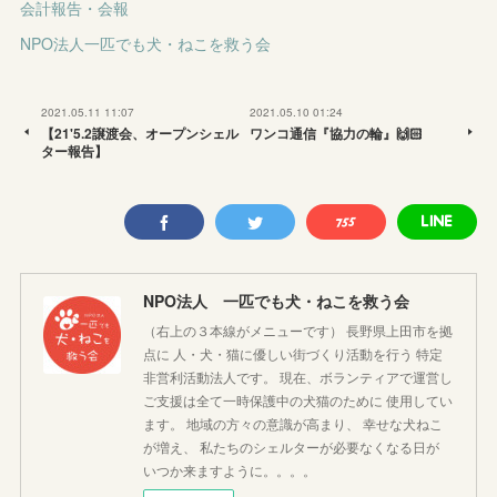
会計報告・会報
NPO法人一匹でも犬・ねこを救う会
2021.05.11 11:07
2021.05.10 01:24
【21'5.2譲渡会、オープンシェル
ワンコ通信『協力の輪』🙌🏻
ター報告】
NPO法人 一匹でも犬・ねこを救う会
（右上の３本線がメニューです） 長野県上田市を拠
点に 人・犬・猫に優しい街づくり活動を行う 特定
非営利活動法人です。 現在、ボランティアで運営し
ご支援は全て一時保護中の犬猫のために 使用してい
ます。 地域の方々の意識が高まり、 幸せな犬ねこ
が増え、 私たちのシェルターが必要なくなる日が
いつか来ますように。。。。