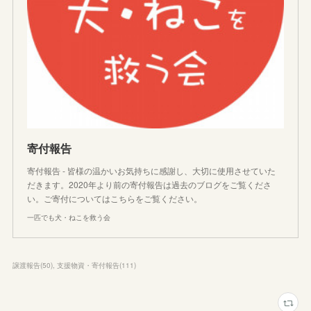
寄付報告
寄付報告 - 皆様の温かいお気持ちに感謝し、大切に使用させていた
だきます。2020年より前の寄付報告は過去のブログをご覧くださ
い。ご寄付についてはこちらをご覧ください。
一匹でも犬・ねこを救う会
譲渡報告
(
50
)
支援物資・寄付報告
(
111
)