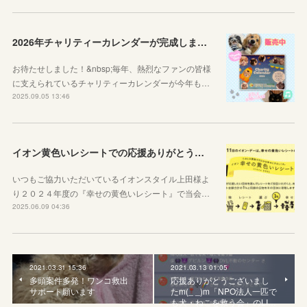
2026年チャリティーカレンダーが完成しました！
お待たせしました！&nbsp;毎年、熱烈なファンの皆様
に支えられているチャリティーカレンダーが今年も…
2025.09.05 13:46
イオン黄色いレシートでの応援ありがとうございました
いつもご協力いただいているイオンスタイル上田様よ
り２０２４年度の『幸せの黄色いレシート』で当会…
2025.06.09 04:36
2021.03.31 15:36
2021.03.13 01:05
多頭案件多発！ワンコ救出
応援ありがとうございまし
サポート願います
たm(_ _)m「NPO法人一匹で
も犬・ねこを救う会」のLI…