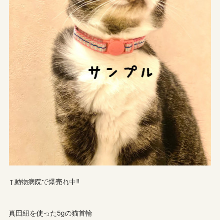
↑動物病院で爆売れ中‼︎
真田紐を使った5gの猫首輪