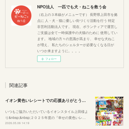
NPO法人 一匹でも犬・ねこを救う会
（右上の３本線がメニューです） 長野県上田市を拠
点に 人・犬・猫に優しい街づくり活動を行う 特定
非営利活動法人です。 現在、ボランティアで運営し
ご支援は全て一時保護中の犬猫のために 使用してい
ます。 地域の方々の意識が高まり、 幸せな犬ねこ
が増え、 私たちのシェルターが必要なくなる日が
いつか来ますように。。。。
フォロー
関連記事
イオン黄色いレシートでの応援ありがとうございました
いつもご協力いただいているイオンスタイル上田様よ
り&nbsp;&nbsp;２０２５年度の『幸せの黄色いレ…
2026.05.06 14:19