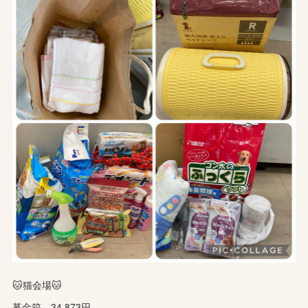
🐱猫会場🐱
募金箱…34,873円