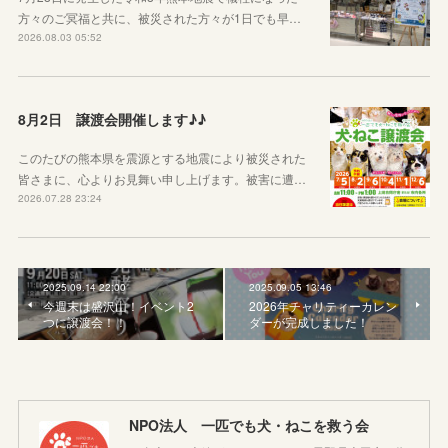
方々のご冥福と共に、被災された方々が1日でも早…
2026.08.03 05:52
8月2日 譲渡会開催します♪♪
このたびの熊本県を震源とする地震により被災された
皆さまに、心よりお見舞い申し上げます。被害に遭…
2026.07.28 23:24
2025.09.14 22:00
2025.09.05 13:46
今週末は盛沢山！イベント2
2026年チャリティーカレン
つに譲渡会！！
ダーが完成しました！
NPO法人 一匹でも犬・ねこを救う会