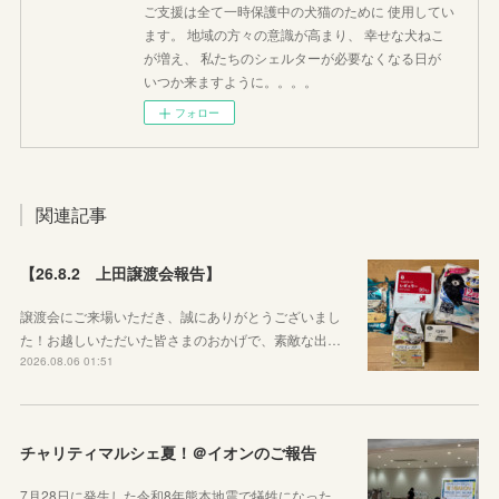
ご支援は全て一時保護中の犬猫のために 使用してい
ます。 地域の方々の意識が高まり、 幸せな犬ねこ
が増え、 私たちのシェルターが必要なくなる日が
いつか来ますように。。。。
フォロー
関連記事
【26.8.2 上田譲渡会報告】
譲渡会にご来場いただき、誠にありがとうございまし
た！お越しいただいた皆さまのおかげで、素敵な出…
2026.08.06 01:51
チャリティマルシェ夏！＠イオンのご報告
7月28日に発生した令和8年熊本地震で犠牲になった