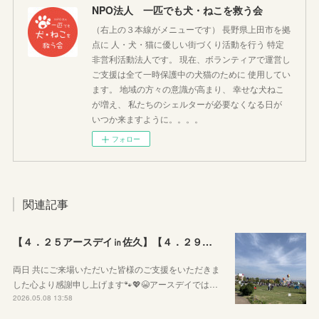
NPO法人 一匹でも犬・ねこを救う会
（右上の３本線がメニューです） 長野県上田市を拠
点に 人・犬・猫に優しい街づくり活動を行う 特定
非営利活動法人です。 現在、ボランティアで運営し
ご支援は全て一時保護中の犬猫のために 使用してい
ます。 地域の方々の意識が高まり、 幸せな犬ねこ
が増え、 私たちのシェルターが必要なくなる日が
いつか来ますように。。。。
フォロー
関連記事
【４．２５アースデイ㏌佐久】【４．２９ぷちっとおいでよマルシェVol.3】のご報告
両日 共にご来場いただいた皆様のご支援をいただきま
した心より感謝申し上げます🐾💖😭アースデイでは…
2026.05.08 13:58