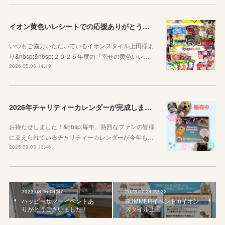
イオン黄色いレシートでの応援ありがとうございました
いつもご協力いただいているイオンスタイル上田様よ
り&nbsp;&nbsp;２０２５年度の『幸せの黄色いレ…
2026.05.06 14:19
2026年チャリティーカレンダーが完成しました！
お待たせしました！&nbsp;毎年、熱烈なファンの皆様
に支えられているチャリティーカレンダーが今年も…
2025.09.05 13:46
2023.08.16 04:37
2023.07.24 22:32
ハッピーサマーイベントあ
SUMMERイベントinイオン
りがとうございました！
スタイル上田